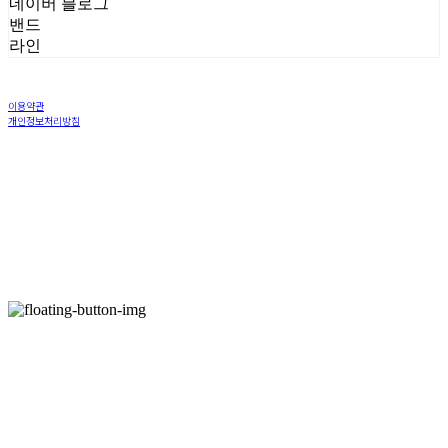
네이버 블로그
밴드
라인
이용약관
개인정보처리방침
사업자정보확인
상호: 주식회사 율리너 | 대표: 구율림 | 개인정보관리책임자: 진성운 | 전화: 070-7762-0513 | 이메일:
yuliner962@gmail.com
주소: 서울 강남구 압구정로 113-22 미성상가 지층 필라테스율 | 사업자등록번호:
308-88-00881
| 통신판매:
미입력
| 호스팅제공자: (주)식스샵