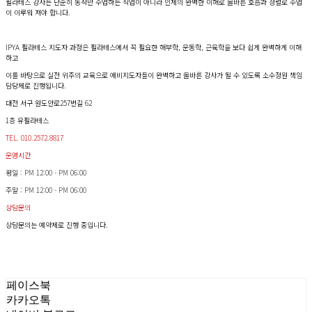
필라테스 강사는 단순히 동작만 수업하는 직업이 아니라 인체의 완벽한 이해로 올바른 호흡과 정렬로 수업
이 이루워 져야 합니다.
IPYA 필라테스 지도자 과정은 필라테스에서 꼭 필요한 해부학, 운동학, 근육학을 보다 쉽게 완벽하게 이해
하고
이를 바탕으로 실전 위주의 교육으로 예비지도자들이 완벽하고 올바른 강사가 될 수 있도록 소수정원 책임
담당제로 진행됩니다.
대전 서구 원도안로257번길 62
1층 유필라테스
TEL. 010.2572.8817
운영시간
평일 : PM 12:00 - PM 06:00
주말 : PM 12:00 - PM 06:00
상담문의
상담문의는 예약제로 진행 중입니다.
페이스북
카카오톡