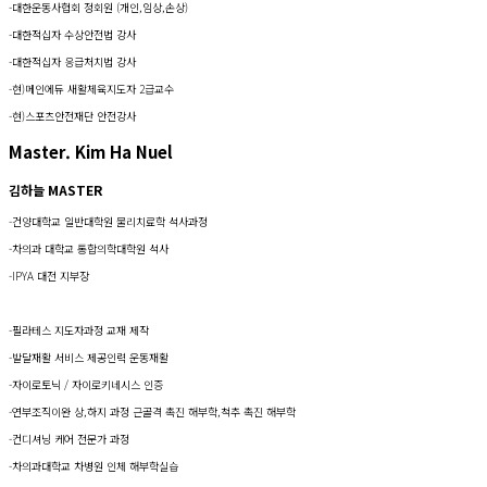
-대한운동사협회 정회원 (개인,임상,손상)
-대한적십자 수상안전법 강사
-대한적십자 응급처치법 강사
-현)메인에듀 새활체육지도자 2급교수
-현)스포츠안전재단 안전강사
Master. Kim Ha Nuel
김하늘 MASTER
-건양대학교 일반대학원 물리치료학 석사과정
-차의과 대학교 통합의학대학원 석사
-IPYA 대전 지부장
-필라테스 지도자과정 교재 제작
-발달재활 서비스 제공인력 운동재활
-자이로토닉 / 자이로키네시스 인증
-연부조직이완 상,하지 과정 근골격 촉진 해부학,척추 촉진 해부학
-컨디셔닝 케어 전문가 과정
-차의과대학교 차병원 인체 해부학실습