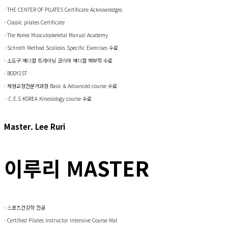
- THE CENTER OF PILATES Certificate Acknowledges
- Classic pilates Certificate
- The Korea Musculoskeletal Manual Academy
- Schroth Method Scoliosis Specific Exercises 수료
- 소도구 메디컬 트레이닝 코리아 메디컬 해부학 수료
- BODY1ST
- 체형교정전문가과정 Basic & Advanced course 수료
- C.E.S KOREA Kinesiology course 수료
Master. Lee Ruri
이루리 MASTER
- 스포츠건강학 전공
- Certified Pilates Instructor Intensive Course Mat