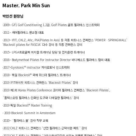
Master. Park Min Sun
박민선 원장님
-2009~ GF1 Golf Conditioning 1,2급, Golf Pilates 골프 필라테스 인스트럭터
-2011~ 케어필라테스 판교점 대표
-2013~ IFIT, CKLZ, Afic, PIA(Pilates In Asis) 등 각종 피트니스 컨퍼런스 ‘POWER SPRINGWALL’
'Blackroll pilates for FASCIA' 다수 강의 등 각종 컨퍼런스 강의
-2015~ LPGA프로골퍼 피지컬 트레이닝 담당 및 전지훈련 트레이너
-2016~ Bodymethod Pilates For instructor Director 바디메소드 필라테스 협회 대표
-2017~Gyrotonic® instructor 자이로토닉 인스트럭터
-2018~ 독일 Blackroll® 국제 마스터 필라테스 트레이너
-2019 IFIT아이핏 피트니스 컨퍼런스 'Blackroll Pilates' 강의
-2019 제1회 Korea Pilates Conference 코리아 필라테스 컨퍼런스 'Blackroll Pilates',
'플렉스오링 필라테스-진화된 도구와 디테일한 필라테스‘ 강의
-2019 독일 Blackroll® Master Training
- 2019 Blackroll Summit in Amsterdam
-2020~ ‘필라테스 율‘ 강사 직무 교육
-2022 CKLZ 피트니스 컨퍼런스 ‘산전 필라테스-근막이완 파트 ’ 강의
-2023 CKLZ 피트니스 컨퍼런스 ‘고유수용성감각을 키우는 블랙롤 필라테스’ 강의