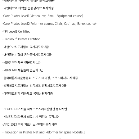
-세종대학교 체육학과 졸업(리듬체조전공)
-국민대학교 대학원 운동생리학 석사과정
-Care Pilates Level1(Mat course, Small Equipment course)
-Care Pilates Level2(Reformer course, Chair, Cadillac, Barrel course)
-TPI Level1 Certified
-Blackroll® Pilates Certified
-대한요가지도자협회 요가지도자 3급
-대한줄넘기협회 음악줄넘기지도자 3급
-MBPA 유아체육 전문교사 1급
-MBPA 유아재활놀이 전문가 3급
-한국바른자세운동협회 스포츠 테이핑, 스포츠마사지 자격증
-생활체육지도자협회 리듬체조 생활체육지도자 2급
-대한체조협회 리듬체조 국내심판자격증
-SPOEX 2012 서울 국제스포츠레저산업전 동작시연
-KIMES 2013 국제 의료기기 박람회 동작시연
-AFIC 2013 국제 피트니스 산업전 동작시연
-Innovation in Pilates Mat and Reformer for spine Module 1