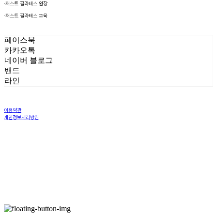
-저스트 필라테스 원장
-저스트 필라테스 교육
페이스북
카카오톡
네이버 블로그
밴드
라인
이용약관
개인정보처리방침
사업자정보확인
상호: 주식회사 율리너 | 대표: 구율림 | 개인정보관리책임자: 진성운 | 전화: 070-7762-0513 | 이메일:
yuliner962@gmail.com
주소: 서울 강남구 압구정로 113-22 미성상가 지층 필라테스율 | 사업자등록번호:
308-88-00881
| 통신판매:
미입력
| 호스팅제공자: (주)식스샵