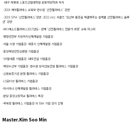
-대구 계명대 스포츠산업대학원 운동처방학과 석사
-2018 케어필라테스 교육부 연수원 ‘산전필라테스’ 강연
-2019 SPIA ‘산전필라테스’강연 -2022 cklz 서클즈 ‘임산부 통증을 해결해주는 블랙롤 산전필라테스 솔루
션’ 강연
-바디메소드필라테스2017년도~ 현재 ‘산전필라테스 전문가 과정’ 교육 마스터
-행정안전부 지방자치인재개발원 기업출강
-서울 시청 기업출강 ​ -세종시 인재개발원 기업출강
​-중앙해양안전심판원 기업출강 ​
-SK텔레콤 기업출강 ​-대우건설 기업출강
-해양수산부 기업출강 -한수원 방사선보건원 필라테스 기업출강
-신용보증기금 본점 필라테스 기업출강
-LS모티브 필라테스 기업출강
-아시아나 인재개발원 필라테스 기업출강 ​
-분당 중앙고등학교 필라테스 특강
-국세청 필라테스 기업출강 외 다수 기업 강의 진행
Master.Kim Soo Min