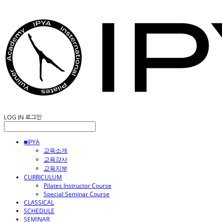
LOG IN
로그인
■IPYA
교육소개
교육강사
교육지부
CURRICULUM
Pilates Instructor Course
Special Seminar Course
CLASSICAL
SCHEDULE
SEMINAR