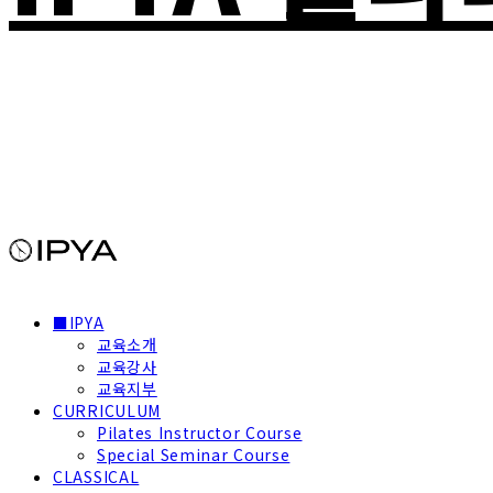
■IPYA
교육소개
교육강사
교육지부
CURRICULUM
Pilates Instructor Course
Special Seminar Course
CLASSICAL